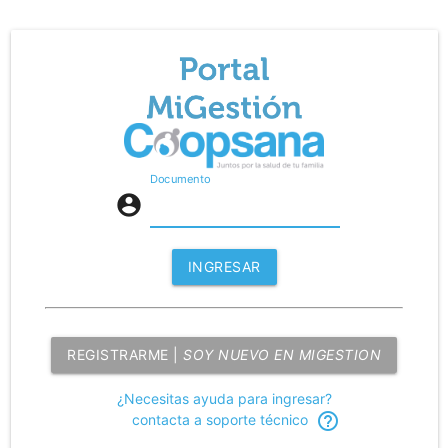
Documento
account_circle
INGRESAR
REGISTRARME |
SOY NUEVO EN MIGESTION
¿Necesitas ayuda para ingresar?
help_outline
contacta a soporte técnico